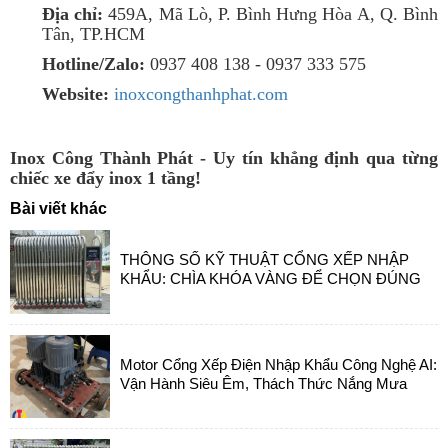
Địa chỉ:
459A, Mã Lò, P. Bình Hưng Hòa A, Q. Bình
Tân, TP.HCM
Hotline/Zalo:
0937 408 138 - 0937 333 575
Website:
inoxcongthanhphat.com
Inox Công Thành Phát - Uy tín khẳng định qua từng
chiếc xe đẩy inox 1 tầng!
Bài viết khác
THÔNG SỐ KỸ THUẬT CỔNG XẾP NHẬP
KHẨU: CHÌA KHÓA VÀNG ĐỂ CHỌN ĐÚNG
Motor Cổng Xếp Điện Nhập Khẩu Công Nghệ AI:
Vận Hành Siêu Êm, Thách Thức Nắng Mưa