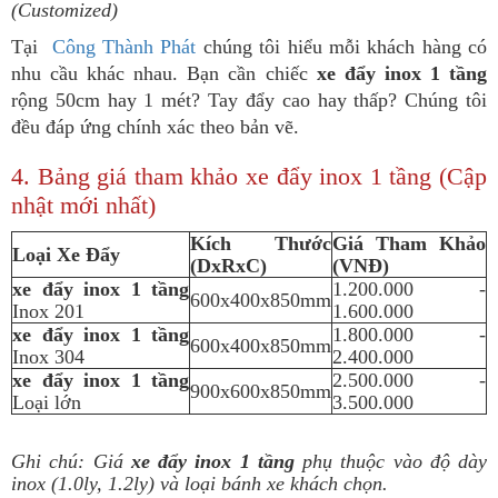
(Customized)
Tại
Công Thành Phát
chúng tôi hiểu mỗi khách hàng có
nhu cầu khác nhau. Bạn cần chiếc
xe đẩy inox 1 tầng
rộng 50cm hay 1 mét? Tay đẩy cao hay thấp? Chúng tôi
đều đáp ứng chính xác theo bản vẽ.
4. Bảng giá tham khảo xe đẩy inox 1 tầng (Cập
nhật mới nhất)
Kích Thước
Giá Tham Khảo
Loại Xe Đẩy
(DxRxC)
(VNĐ)
xe đẩy inox 1 tầng
1.200.000 -
600x400x850mm
Inox 201
1.600.000
xe đẩy inox 1 tầng
1.800.000 -
600x400x850mm
Inox 304
2.400.000
xe đẩy inox 1 tầng
2.500.000 -
900x600x850mm
Loại lớn
3.500.000
Ghi chú: Giá
xe đẩy inox 1 tầng
phụ thuộc vào độ dày
inox (1.0ly, 1.2ly) và loại bánh xe khách chọn.