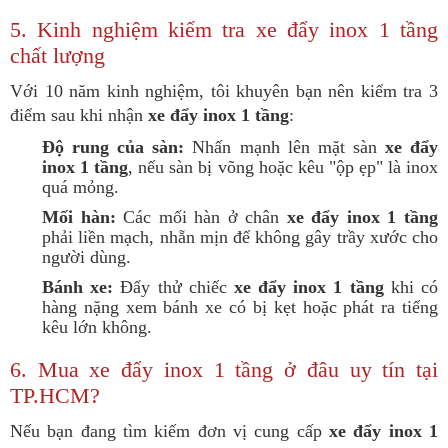
5. Kinh nghiệm kiểm tra xe đẩy inox 1 tầng
chất lượng
Với 10 năm kinh nghiệm, tôi khuyên bạn nên kiểm tra 3
điểm sau khi nhận
xe đẩy inox 1 tầng
:
Độ rung của sàn:
Nhấn mạnh lên mặt sàn
xe đẩy
inox 1 tầng
, nếu sàn bị võng hoặc kêu "ộp ẹp" là inox
quá mỏng.
Mối hàn:
Các mối hàn ở chân
xe đẩy inox 1 tầng
phải liền mạch, nhẵn mịn để không gây trầy xước cho
người dùng.
Bánh xe:
Đẩy thử chiếc
xe đẩy inox 1 tầng
khi có
hàng nặng xem bánh xe có bị kẹt hoặc phát ra tiếng
kêu lớn không.
6. Mua xe đẩy inox 1 tầng ở đâu uy tín tại
TP.HCM?
Nếu bạn đang tìm kiếm đơn vị cung cấp
xe đẩy inox 1