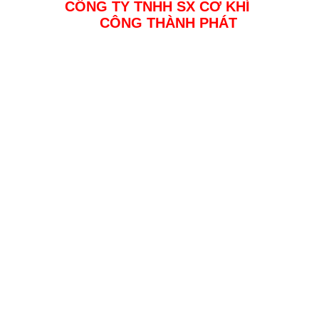
CÔNG TY TNHH SX CƠ KHÍ
CÔNG THÀNH PHÁT
Địa chỉ: Đường 23a4 KDC Tân Đức, Đức Hoà, Long An
MST : 0314358678
Điện thoại: 0937 408 138
Email: inoxcongthanhphat@gmail.com
Website: www.inoxcongthanhphat.com
Đang online :
1
Tổng truy cập :
212054