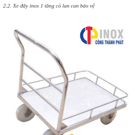
2.2. Xe đẩy inox 1 tầng có lan can bảo vệ