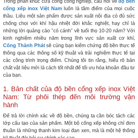
Trong phân khúc cửa cổng công nghiệp, câu hỏi về
độ bền
cổng xếp inox Việt Nam
luôn là tâm điểm của mọi cuộc
thầu. Liệu một sản phẩm được sản xuất nội địa có đủ sức
chống chọi với khí hậu nhiệt đới khắc nghiệt, hay chỉ là
những lời quảng cáo "có cánh" về tuổi thọ 10-20 năm? Với
kinh nghiệm nhiều năm trong lĩnh vực sản xuất cơ khí,
Công Thành Phát
sẽ cùng bạn kiểm chứng độ bền thực tế
thông qua các thông số kỹ thuật và trải nghiệm thực tế tại
các công trình trọng điểm. Chúng tôi tin rằng, hiểu rõ bản
chất vật liệu mới là cách tốt nhất để tối ưu hóa khoản đầu tư
của bạn.
1. Bản chất của độ bền cổng xếp inox Việt
Nam: Từ phôi thép đến môi trường vận
hành
Để trả lời chính xác về độ bền, chúng ta cần bóc tách các
lớp cấu tạo của sản phẩm. Một bộ cổng xếp không chỉ đơn
thuần là những thanh kim loại đan xen, mà là một hệ thống
kỹ thuật đòi hỏi sự chính xác cao.