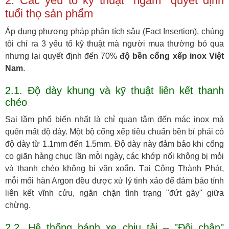
2. Các yếu tố kỹ thuật "ngầm" quyết định
tuổi thọ sản phẩm
Áp dụng phương pháp phân tích sâu (Fact Insertion), chúng
tôi chỉ ra 3 yếu tố kỹ thuật mà người mua thường bỏ qua
nhưng lại quyết định đến 70%
độ bền cổng xếp inox Việt
Nam
.
2.1. Độ dày khung và kỹ thuật liên kết thanh
chéo
Sai lầm phổ biến nhất là chỉ quan tâm đến mác inox mà
quên mất độ dày. Một bộ cổng xếp tiêu chuẩn bền bỉ phải có
độ dày từ 1.1mm đến 1.5mm. Độ dày này đảm bảo khi cổng
co giãn hàng chục lần mỗi ngày, các khớp nối không bị mỏi
và thanh chéo không bị vặn xoắn. Tại Công Thành Phát,
mỗi mối hàn Argon đều được xử lý tinh xảo để đảm bảo tính
liên kết vĩnh cửu, ngăn chặn tình trạng "đứt gãy" giữa
chừng.
2.2. Hệ thống bánh xe chịu tải – "Đôi chân"