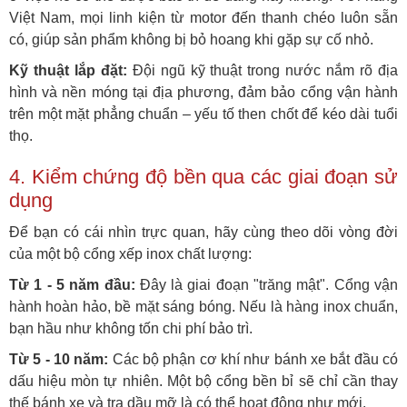
Việt Nam, mọi linh kiện từ motor đến thanh chéo luôn sẵn
có, giúp sản phẩm không bị bỏ hoang khi gặp sự cố nhỏ.
Kỹ thuật lắp đặt:
Đội ngũ kỹ thuật trong nước nắm rõ địa
hình và nền móng tại địa phương, đảm bảo cổng vận hành
trên một mặt phẳng chuẩn – yếu tố then chốt để kéo dài tuổi
thọ.
4. Kiểm chứng độ bền qua các giai đoạn sử
dụng
Để bạn có cái nhìn trực quan, hãy cùng theo dõi vòng đời
của một bộ cổng xếp inox chất lượng:
Từ 1 - 5 năm đầu:
Đây là giai đoạn "trăng mật". Cổng vận
hành hoàn hảo, bề mặt sáng bóng. Nếu là hàng inox chuẩn,
bạn hầu như không tốn chi phí bảo trì.
Từ 5 - 10 năm:
Các bộ phận cơ khí như bánh xe bắt đầu có
dấu hiệu mòn tự nhiên. Một bộ cổng bền bỉ sẽ chỉ cần thay
thế bánh xe và tra dầu mỡ là có thể hoạt động như mới.