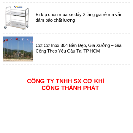
Bí kíp chọn mua xe đẩy 2 tầng giá rẻ mà vẫn
đảm bảo chất lượng
Cột Cờ Inox 304 Bền Đẹp, Giá Xưởng – Gia
Công Theo Yêu Cầu Tại TP.HCM
CÔNG TY TNHH SX CƠ KHÍ
CÔNG THÀNH PHÁT
Địa chỉ: Đường 23a4 KDC Tân Đức, Đức Hoà, Long An
MST : 0314358678
Điện thoại: 0937 408 138
Email: inoxcongthanhphat@gmail.com
Website: www.inoxcongthanhphat.com