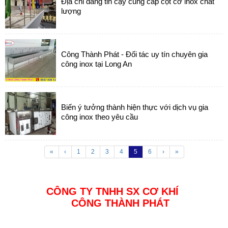
Địa chỉ đáng tin cậy cung cấp cột cờ inox chất
lượng
Công Thành Phát - Đối tác uy tín chuyên gia
công inox tại Long An
Biến ý tưởng thành hiện thực với dịch vụ gia
công inox theo yêu cầu
«
‹
1
2
3
4
5
6
›
»
CÔNG TY TNHH SX CƠ KHÍ
CÔNG THÀNH PHÁT
Địa chỉ: Đường 23a4 KDC Tân Đức, Đức Hoà, Long An