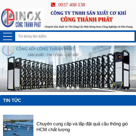
0937 408 138
TIN TỨC
Chuyên cung cấp và lắp đặt quả cầu thông gió
HCM chất lượng