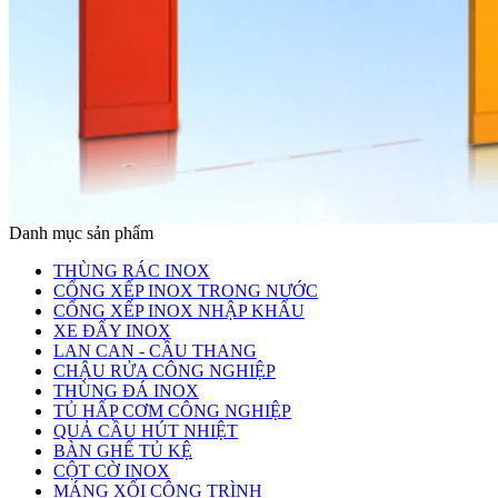
Danh mục sản phẩm
THÙNG RÁC INOX
CỔNG XẾP INOX TRONG NƯỚC
CỔNG XẾP INOX NHẬP KHẨU
XE ĐẨY INOX
LAN CAN - CẦU THANG
CHẬU RỬA CÔNG NGHIỆP
THÙNG ĐÁ INOX
TỦ HẤP CƠM CÔNG NGHIỆP
QUẢ CẦU HÚT NHIỆT
BÀN GHẾ TỦ KỆ
CỘT CỜ INOX
MÁNG XỐI CÔNG TRÌNH