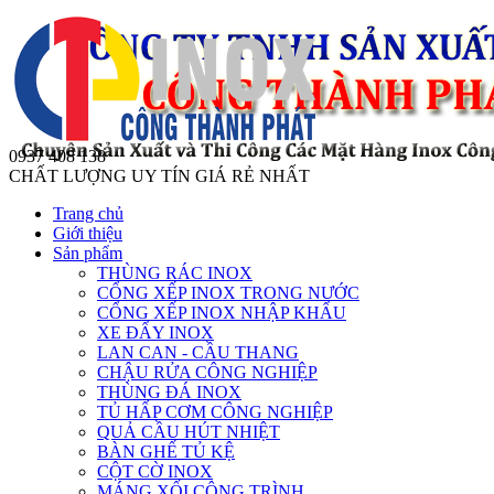
0937 408 138
CHẤT LƯỢNG UY TÍN GIÁ RẺ NHẤT
Trang chủ
Giới thiệu
Sản phẩm
THÙNG RÁC INOX
CỔNG XẾP INOX TRONG NƯỚC
CỔNG XẾP INOX NHẬP KHẨU
XE ĐẨY INOX
LAN CAN - CẦU THANG
CHẬU RỬA CÔNG NGHIỆP
THÙNG ĐÁ INOX
TỦ HẤP CƠM CÔNG NGHIỆP
QUẢ CẦU HÚT NHIỆT
BÀN GHẾ TỦ KỆ
CỘT CỜ INOX
MÁNG XỐI CÔNG TRÌNH