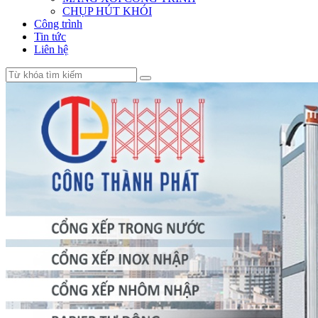
CHỤP HÚT KHÓI
Công trình
Tin tức
Liên hệ