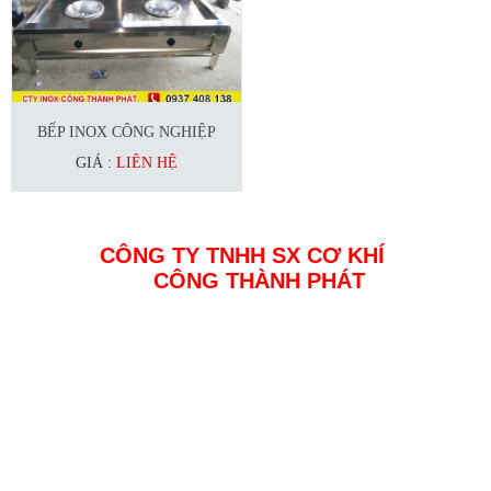
BẾP INOX CÔNG NGHIỆP
GIÁ :
LIÊN HỆ
CÔNG TY TNHH SX CƠ KHÍ
CÔNG THÀNH PHÁT
Địa chỉ: Đường 23a4 KDC Tân Đức, Đức Hoà, Long An
MST : 0314358678
Điện thoại: 0937 408 138
Email: inoxcongthanhphat@gmail.com
Website: www.inoxcongthanhphat.com