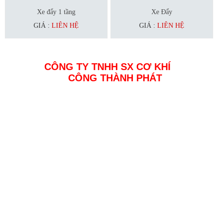
Xe đẩy 1 tầng
Xe Đẩy
GIÁ :
LIÊN HỆ
GIÁ :
LIÊN HỆ
CÔNG TY TNHH SX CƠ KHÍ
CÔNG THÀNH PHÁT
Địa chỉ: Đường 23a4 KDC Tân Đức, Đức Hoà, Long An
MST : 0314358678
Điện thoại: 0937 408 138
Email: inoxcongthanhphat@gmail.com
Website: www.inoxcongthanhphat.com