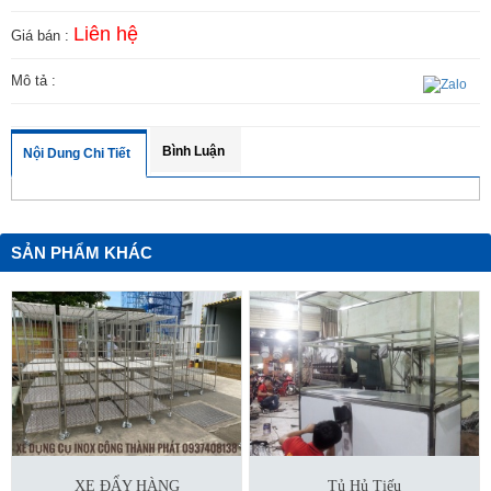
Liên hệ
Giá bán :
Mô tả :
Bình Luận
Nội Dung Chi Tiết
SẢN PHẨM KHÁC
XE ĐẨY HÀNG
Tủ Hủ Tiếu