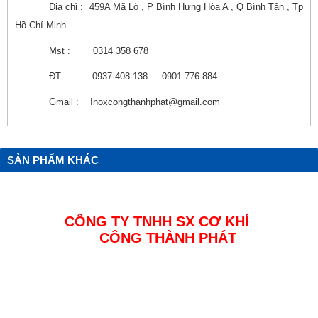
Địa chỉ : 459A Mã Lò , P Bình Hưng Hòa A , Q Bình Tân , Tp
Hồ Chí Minh
Mst : 0314 358 678
ĐT : 0937 408 138 - 0901 776 884
Gmail : Inoxcongthanhphat@gmail.com
SẢN PHẨM KHÁC
CÔNG TY TNHH SX CƠ KHÍ
CÔNG THÀNH PHÁT
Địa chỉ: Đường 23a4 KDC Tân Đức, Đức Hoà, Long An
MST : 0314358678
Điện thoại: 0937 408 138