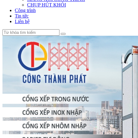
CHỤP HÚT KHÓI
Công trình
Tin tức
Liên hệ