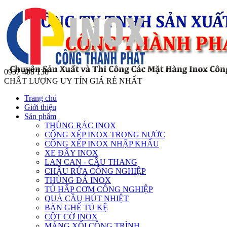
0937 408 138
CHẤT LƯỢNG UY TÍN GIÁ RẺ NHẤT
Trang chủ
Giới thiệu
Sản phẩm
THÙNG RÁC INOX
CỔNG XẾP INOX TRONG NƯỚC
CỔNG XẾP INOX NHẬP KHẨU
XE ĐẨY INOX
LAN CAN - CẦU THANG
CHẬU RỬA CÔNG NGHIỆP
THÙNG ĐÁ INOX
TỦ HẤP CƠM CÔNG NGHIỆP
QUẢ CẦU HÚT NHIỆT
BÀN GHẾ TỦ KỆ
CỘT CỜ INOX
MÁNG XỐI CÔNG TRÌNH