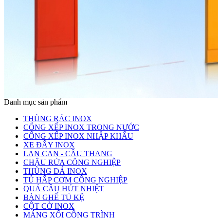
Danh mục sản phẩm
THÙNG RÁC INOX
CỔNG XẾP INOX TRONG NƯỚC
CỔNG XẾP INOX NHẬP KHẨU
XE ĐẨY INOX
LAN CAN - CẦU THANG
CHẬU RỬA CÔNG NGHIỆP
THÙNG ĐÁ INOX
TỦ HẤP CƠM CÔNG NGHIỆP
QUẢ CẦU HÚT NHIỆT
BÀN GHẾ TỦ KỆ
CỘT CỜ INOX
MÁNG XỐI CÔNG TRÌNH