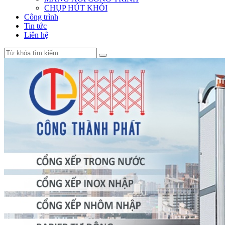
CHỤP HÚT KHÓI
Công trình
Tin tức
Liên hệ