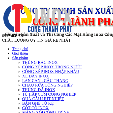
0937 408 138
CHẤT LƯỢNG UY TÍN GIÁ RẺ NHẤT
Trang chủ
Giới thiệu
Sản phẩm
THÙNG RÁC INOX
CỔNG XẾP INOX TRONG NƯỚC
CỔNG XẾP INOX NHẬP KHẨU
XE ĐẨY INOX
LAN CAN - CẦU THANG
CHẬU RỬA CÔNG NGHIỆP
THÙNG ĐÁ INOX
TỦ HẤP CƠM CÔNG NGHIỆP
QUẢ CẦU HÚT NHIỆT
BÀN GHẾ TỦ KỆ
CỘT CỜ INOX
MÁNG XỐI CÔNG TRÌNH