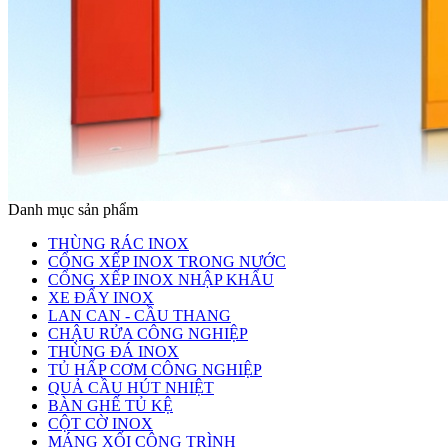
Danh mục sản phẩm
THÙNG RÁC INOX
CỔNG XẾP INOX TRONG NƯỚC
CỔNG XẾP INOX NHẬP KHẨU
XE ĐẨY INOX
LAN CAN - CẦU THANG
CHẬU RỬA CÔNG NGHIỆP
THÙNG ĐÁ INOX
TỦ HẤP CƠM CÔNG NGHIỆP
QUẢ CẦU HÚT NHIỆT
BÀN GHẾ TỦ KỆ
CỘT CỜ INOX
MÁNG XỐI CÔNG TRÌNH