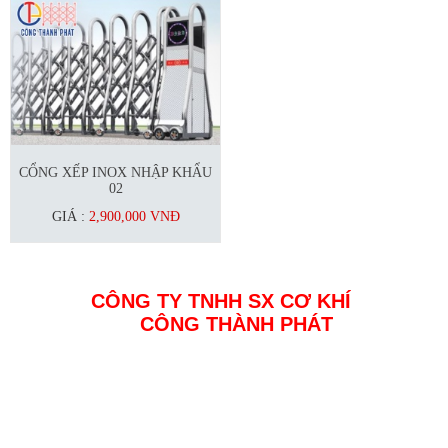
CỔNG XẾP INOX NHẬP KHẨU
02
GIÁ :
2,900,000 VNĐ
CÔNG TY TNHH SX CƠ KHÍ
CÔNG THÀNH PHÁT
Địa chỉ: Đường 23a4 KDC Tân Đức, Đức Hoà, Long An
MST : 0314358678
Điện thoại: 0937 408 138
Email: inoxcongthanhphat@gmail.com