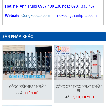
Hotline
:Anh
Trung
0937 408 138 hoặc
0937 333 757
Website
:
Congxepctp.com
Inoxcongthanhphat.com
SẢN PHẨM KHÁC
CỔNG XẾP NHẬP KHẨU
CỔNG XẾP INOX NHẬP KHẨU
01
GIÁ :
LIÊN HỆ
GIÁ :
2,900,000 VNĐ