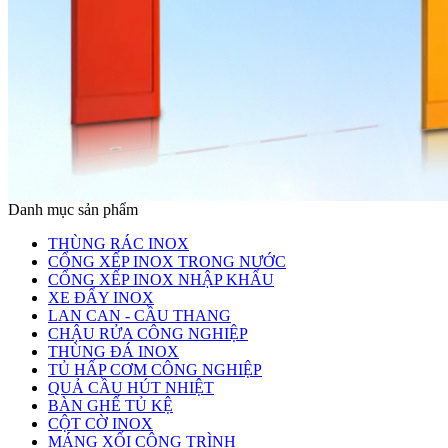
Danh mục sản phẩm
THÙNG RÁC INOX
CỔNG XẾP INOX TRONG NƯỚC
CỔNG XẾP INOX NHẬP KHẨU
XE ĐẨY INOX
LAN CAN - CẦU THANG
CHẬU RỬA CÔNG NGHIỆP
THÙNG ĐÁ INOX
TỦ HẤP CƠM CÔNG NGHIỆP
QUẢ CẦU HÚT NHIỆT
BÀN GHẾ TỦ KỆ
CỘT CỜ INOX
MÁNG XỐI CÔNG TRÌNH