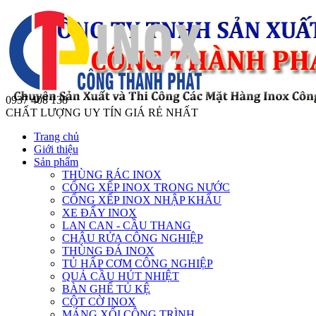
0937 408 138
CHẤT LƯỢNG UY TÍN GIÁ RẺ NHẤT
Trang chủ
Giới thiệu
Sản phẩm
THÙNG RÁC INOX
CỔNG XẾP INOX TRONG NƯỚC
CỔNG XẾP INOX NHẬP KHẨU
XE ĐẨY INOX
LAN CAN - CẦU THANG
CHẬU RỬA CÔNG NGHIỆP
THÙNG ĐÁ INOX
TỦ HẤP CƠM CÔNG NGHIỆP
QUẢ CẦU HÚT NHIỆT
BÀN GHẾ TỦ KỆ
CỘT CỜ INOX
MÁNG XỐI CÔNG TRÌNH