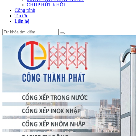
CHỤP HÚT KHÓI
Công trình
Tin tức
Liên hệ