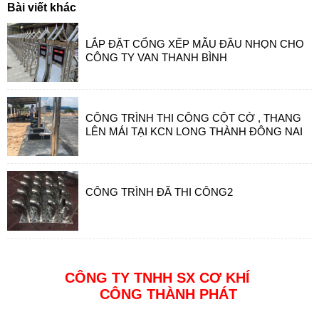
Bài viết khác
LẮP ĐẶT CỔNG XẾP MẪU ĐẦU NHỌN CHO
CÔNG TY VAN THANH BÌNH
CÔNG TRÌNH THI CÔNG CỘT CỜ , THANG
LÊN MÁI TẠI KCN LONG THÀNH ĐÔNG NAI
CÔNG TRÌNH ĐÃ THI CÔNG2
CÔNG TY TNHH SX CƠ KHÍ
CÔNG THÀNH PHÁT
Địa chỉ: Đường 23a4 KDC Tân Đức, Đức Hoà, Long An